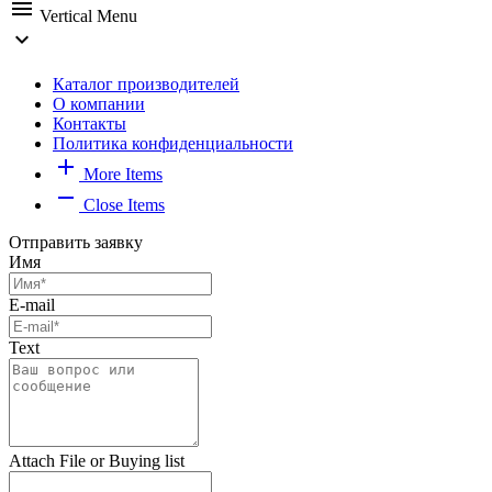
menu
Vertical Menu
expand_more
Каталог производителей
О компании
Контакты
Политика конфиденциальности
add
More Items
remove
Close Items
Отправить заявку
Имя
E-mail
Text
Attach File or Buying list