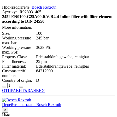
Производитель:
Bosch Rexroth
Артикул: R928031405
245LEN0100-G25A00-0-V-R4-4 Inline filter with filter element
according to DIN 24550
More information:
Size:
100
Working pressure
245 bar
max. bar:
Working pressure
3628 PSI
max. PSI:
Property Class:
Edelstahldrahtgewebe, reinigbar
Filter fineness:
25 µm
Filter material:
Edelstahldrahtgewebe, reinigbar
Customs tariff
84212900
number:
Country of origin:
D
ОТПРАВИТЬ ЗАЯВКУ
Перейти в каталог Bosch Rexroth
×
Имя