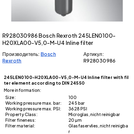
R928030986 Bosch Rexroth 245LEN0100-
H20XLA00-V5,0-M-U4 Inline filter
Производитель:
Bosch
Артикул:
Rexroth
R928030986
245LEN0100-H20XLA00-V5,0-M-U4 Inline filter with fil
ter element according to DIN 24550
More information:
Size:
100
Working pressure max. bar:
245 bar
Working pressure max. PSI:
3628 PSI
Property Class:
Microglas, nicht reinigbar
Filter fineness:
20 µm
Filter material:
Glasfaservlies, nicht reinigba
r