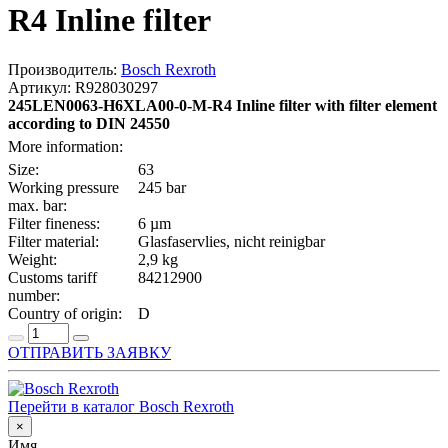
R4 Inline filter
Производитель:
Bosch Rexroth
Артикул: R928030297
245LEN0063-H6XLA00-0-M-R4 Inline filter with filter element
according to DIN 24550
More information:
Size:
63
Working pressure
245 bar
max. bar:
Filter fineness:
6 µm
Filter material:
Glasfaservlies, nicht reinigbar
Weight:
2,9 kg
Customs tariff
84212900
number:
Country of origin:
D
ОТПРАВИТЬ ЗАЯВКУ
Перейти в каталог Bosch Rexroth
×
Имя