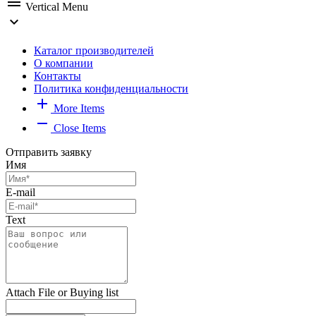
menu
Vertical Menu
expand_more
Каталог производителей
О компании
Контакты
Политика конфиденциальности
add
More Items
remove
Close Items
Отправить заявку
Имя
E-mail
Text
Attach File or Buying list