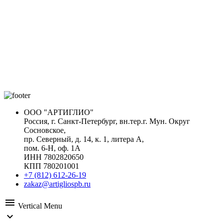
ООО "АРТИГЛИО"
Россия, г. Санкт-Петербург, вн.тер.г. Мун. Округ
Сосновское,
пр. Северный, д. 14, к. 1, литера А,
пом. 6-Н, оф. 1А
ИНН 7802820650
КПП 780201001
+7 (812) 612-26-19
zakaz@artigliospb.ru
menu
Vertical Menu
expand_more