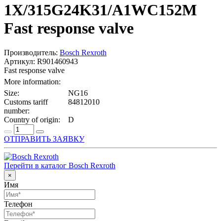
1X/315G24K31/A1WC152M
Fast response valve
Производитель:
Bosch Rexroth
Артикул: R901460943
Fast response valve
More information:
Size:
NG16
Customs tariff
84812010
number:
Country of origin:
D
ОТПРАВИТЬ ЗАЯВКУ
Перейти в каталог Bosch Rexroth
×
Имя
Телефон