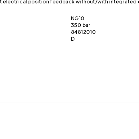
ut electrical position feedback without/with integrated
NG10
350 bar
84812010
D