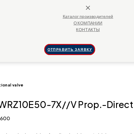
close
Каталог производителей
О КОМПАНИИ
КОНТАКТЫ
ОТПРАВИТЬ ЗАЯВКУ
ional valve
RZ10E50-7X//V Prop.-Directi
9600