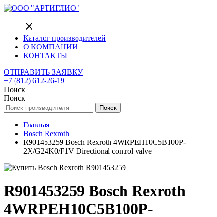
close
Каталог производителей
О КОМПАНИИ
КОНТАКТЫ
ОТПРАВИТЬ ЗАЯВКУ
+7 (812) 612-26-19
Поиск
Поиск
Поиск
Главная
Bosch Rexroth
R901453259 Bosch Rexroth 4WRPEH10C5B100P-
2X/G24K0/F1V Directional control valve
R901453259 Bosch Rexroth
4WRPEH10C5B100P-