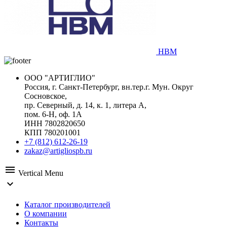
HBM
ООО "АРТИГЛИО"
Россия, г. Санкт-Петербург, вн.тер.г. Мун. Округ
Сосновское,
пр. Северный, д. 14, к. 1, литера А,
пом. 6-Н, оф. 1А
ИНН 7802820650
КПП 780201001
+7 (812) 612-26-19
zakaz@artigliospb.ru
menu
Vertical Menu
expand_more
Каталог производителей
О компании
Контакты