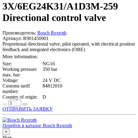
3X/6EG24K31/A1D3M-259
Directional control valve
Производитель:
Bosch Rexroth
Артикул: R901450901
Proportional directional valve, pilot operated, with electrical position
feedback and integrated electronics (OBE)
More information:
Size:
NG16
Working pressure
350 bar
max. bar:
Voltage:
24 V DC
Customs tariff
84812010
number:
Country of origin:
D
ОТПРАВИТЬ ЗАЯВКУ
Перейти в каталог Bosch Rexroth
×
Имя