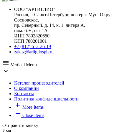
ООО "АРТИГЛИО"
Россия, г. Санкт-Петербург, вн.тер.г. Мун. Округ
Сосновское,
пр. Северный, д. 14, к. 1, литера А,
пом. 6-Н, оф. 1А
ИНН 7802820650
КПП 780201001
+7 (812) 612-26-19
zakaz@artigliospb.ru
menu
Vertical Menu
expand_more
Каталог производителей
О компании
Контакты
Политика конфиденциальности
add
More Items
remove
Close Items
Отправить заявку
Имя