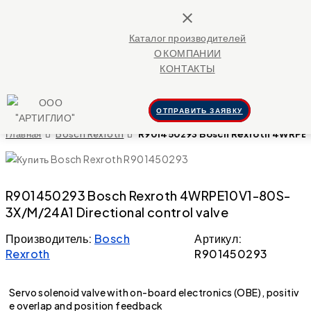
close
Каталог производителей
О КОМПАНИИ
КОНТАКТЫ
ОТПРАВИТЬ ЗАЯВКУ
Главная
Bosch Rexroth
R901450293 Bosch Rexroth 4WRPE10
R901450293 Bosch Rexroth 4WRPE10V1-80S-
3X/M/24A1 Directional control valve
Производитель:
Bosch
Артикул:
Rexroth
R901450293
Servo solenoid valve with on-board electronics (OBE), positiv
e overlap and position feedback