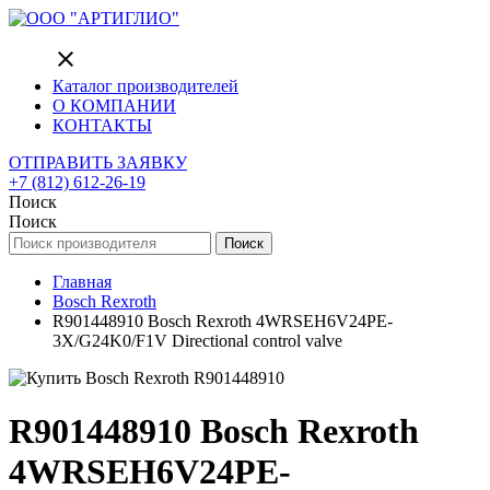
close
Каталог производителей
О КОМПАНИИ
КОНТАКТЫ
ОТПРАВИТЬ ЗАЯВКУ
+7 (812) 612-26-19
Поиск
Поиск
Поиск
Главная
Bosch Rexroth
R901448910 Bosch Rexroth 4WRSEH6V24PE-
3X/G24K0/F1V Directional control valve
R901448910 Bosch Rexroth
4WRSEH6V24PE-