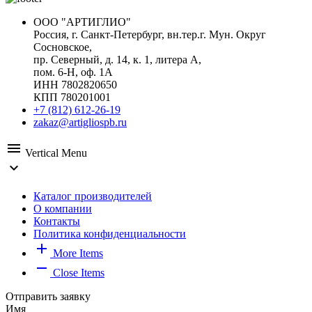
ООО "АРТИГЛИО"
Россия, г. Санкт-Петербург, вн.тер.г. Мун. Округ
Сосновское,
пр. Северный, д. 14, к. 1, литера А,
пом. 6-Н, оф. 1А
ИНН 7802820650
КПП 780201001
+7 (812) 612-26-19
zakaz@artigliospb.ru
menu
Vertical Menu
expand_more
Каталог производителей
О компании
Контакты
Политика конфиденциальности
add
More Items
remove
Close Items
Отправить заявку
Имя