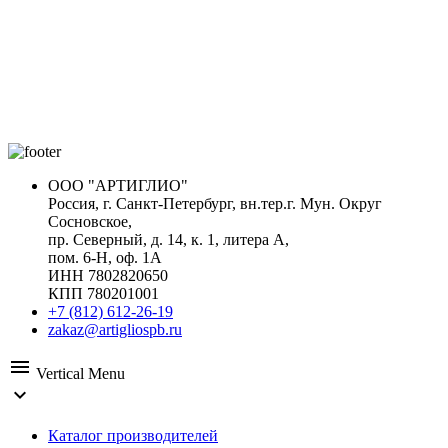
ООО "АРТИГЛИО"
Россия, г. Санкт-Петербург, вн.тер.г. Мун. Округ
Сосновское,
пр. Северный, д. 14, к. 1, литера А,
пом. 6-Н, оф. 1А
ИНН 7802820650
КПП 780201001
+7 (812) 612-26-19
zakaz@artigliospb.ru
menu
Vertical Menu
expand_more
Каталог производителей