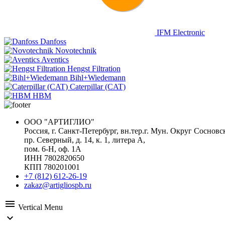
IFM Electronic
Danfoss
Novotechnik
Aventics
Hengst Filtration
Bihl+Wiedemann
Caterpillar (CAT)
HBM
ООО "АРТИГЛИО"
Россия, г. Санкт-Петербург, вн.тер.г. Мун. Округ Сосновс
пр. Северный, д. 14, к. 1, литера А,
пом. 6-Н, оф. 1А
ИНН 7802820650
КПП 780201001
+7 (812) 612-26-19
zakaz@artigliospb.ru
menu
Vertical Menu
expand_more