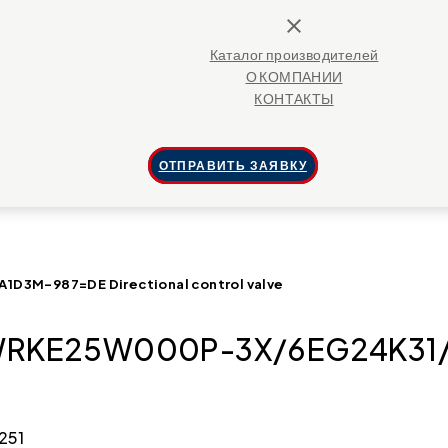
close
Каталог производителей
О КОМПАНИИ
КОНТАКТЫ
ОТПРАВИТЬ ЗАЯВКУ
D3M-987=DE Directional control valve
4WRKE25W000P-3X/6EG24K31/A
251