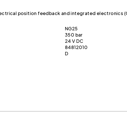
electrical position feedback and integrated electronics 
NG25
350 bar
24 V DC
84812010
D