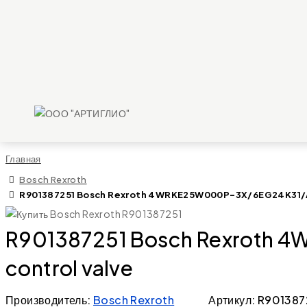
Главная
Bosch Rexroth
R901387251 Bosch Rexroth 4WRKE25W000P-3X/6EG24K31/A1
R901387251 Bosch Rexroth 
control valve
Производитель:
Bosch Rexroth
Артикул: R901387