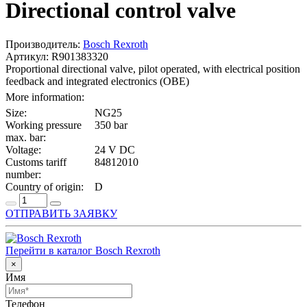
Directional control valve
Производитель:
Bosch Rexroth
Артикул: R901383320
Proportional directional valve, pilot operated, with electrical position
feedback and integrated electronics (OBE)
More information:
Size:
NG25
Working pressure
350 bar
max. bar:
Voltage:
24 V DC
Customs tariff
84812010
number:
Country of origin:
D
ОТПРАВИТЬ ЗАЯВКУ
Перейти в каталог Bosch Rexroth
×
Имя
Телефон