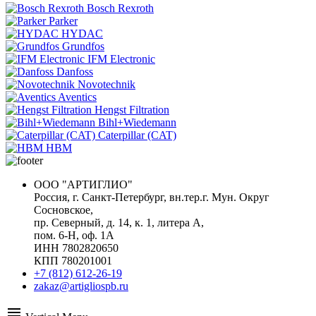
Bosch Rexroth
Parker
HYDAC
Grundfos
IFM Electronic
Danfoss
Novotechnik
Aventics
Hengst Filtration
Bihl+Wiedemann
Caterpillar (CAT)
HBM
ООО "АРТИГЛИО"
Россия, г. Санкт-Петербург, вн.тер.г. Мун. Округ
Сосновское,
пр. Северный, д. 14, к. 1, литера А,
пом. 6-Н, оф. 1А
ИНН 7802820650
КПП 780201001
+7 (812) 612-26-19
zakaz@artigliospb.ru
menu