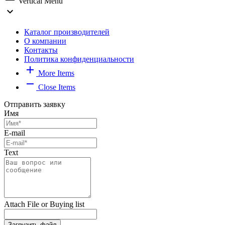
Vertical Menu
expand_more
Каталог производителей
О компании
Контакты
Политика конфиденциальности
add
More Items
remove
Close Items
Отправить заявку
Имя
E-mail
Text
Attach File or Buying list
Загрузить файл