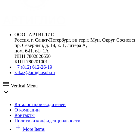
ООО "АРТИГЛИО"
Россия, г. Санкт-Петербург, вн.тер.г. Мун. Округ Сосновс
пр. Северный, д. 14, к. 1, литера А,
пом. 6-Н, оф. 1А
ИНН 7802820650
КПП 780201001
+7 (812) 612-26-19
zakaz@artigliospb.ru
menu
Vertical Menu
expand_more
Каталог производителей
О компании
Контакты
Политика конфиденциальности
add
More Items