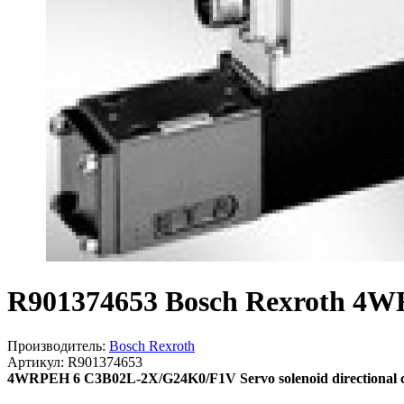
R901374653 Bosch Rexroth 4W
Производитель:
Bosch Rexroth
Артикул: R901374653
4WRPEH 6 C3B02L-2X/G24K0/F1V Servo solenoid directional contro