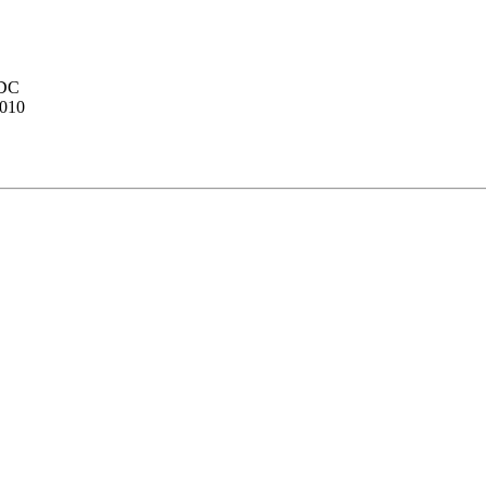
 DC
010