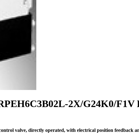
RPEH6C3B02L-2X/G24K0/F1V Dire
l valve, directly operated, with electrical position feedback a