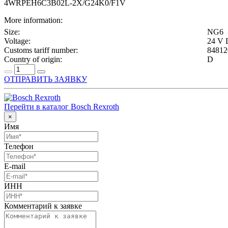
4WRPEH6C3B02L-2X/G24K0/F1V
More information:
Size:
NG6
Voltage:
24 V
Customs tariff number:
84812
Country of origin:
D
ОТПРАВИТЬ ЗАЯВКУ
Перейти в каталог Bosch Rexroth
×
Имя
Телефон
E-mail
ИНН
Комментарий к заявке