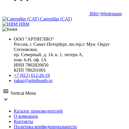
Bihl+Wiedemann
Caterpillar (CAT)
HBM
ООО "АРТИГЛИО"
Россия, г. Санкт-Петербург, вн.тер.г. Мун. Округ
Сосновское,
пр. Северный, д. 14, к. 1, литера А,
пом. 6-Н, оф. 1А
ИНН 7802820650
КПП 780201001
+7 (812) 612-26-19
zakaz@artigliospb.ru
menu
Vertical Menu
expand_more
Каталог производителей
О компании
Контакты
Политика конфиденциальности