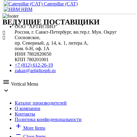
Caterpillar (CAT)
HBM
ВЕДУЩИЕ ПОСТАВЩИКИ
ООО "АРТИГЛИО"
Россия, г. Санкт-Петербург, вн.тер.г. Мун. Округ
Сосновское,
пр. Северный, д. 14, к. 1, литера А,
пом. 6-Н, оф. 1А
ИНН 7802820650
КПП 780201001
+7 (812) 612-26-19
zakaz@artigliospb.ru
menu
Vertical Menu
expand_more
Каталог производителей
О компании
Контакты
Политика конфиденциальности
add
More Items
remove
Close Items