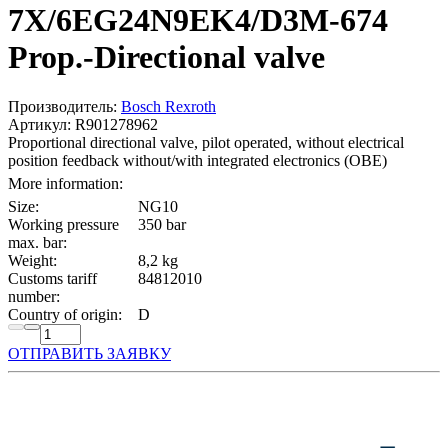
7X/6EG24N9EK4/D3M-674
Prop.-Directional valve
Производитель:
Bosch Rexroth
Артикул: R901278962
Proportional directional valve, pilot operated, without electrical
position feedback without/with integrated electronics (OBE)
More information:
Size:
NG10
Working pressure
350 bar
max. bar:
Weight:
8,2 kg
Customs tariff
84812010
number:
Country of origin:
D
ОТПРАВИТЬ ЗАЯВКУ