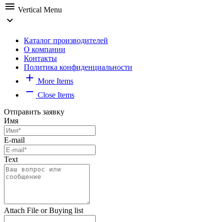
menu
Vertical Menu
expand_more
Каталог производителей
О компании
Контакты
Политика конфиденциальности
add
More Items
remove
Close Items
Отправить заявку
Имя
E-mail
Text
Attach File or Buying list