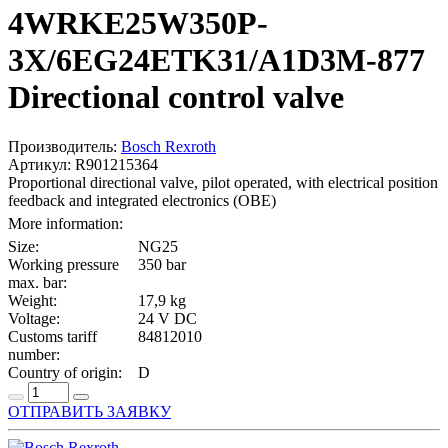
4WRKE25W350P-
3X/6EG24ETK31/A1D3M-877
Directional control valve
Производитель:
Bosch Rexroth
Артикул: R901215364
Proportional directional valve, pilot operated, with electrical position
feedback and integrated electronics (OBE)
More information:
Size:
NG25
Working pressure
350 bar
max. bar:
Weight:
17,9 kg
Voltage:
24 V DC
Customs tariff
84812010
number:
Country of origin:
D
ОТПРАВИТЬ ЗАЯВКУ