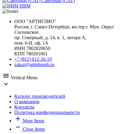
Caterpillar (CAT)
HBM
ООО "АРТИГЛИО"
Россия, г. Санкт-Петербург, вн.тер.г. Мун. Округ
Сосновское,
пр. Северный, д. 14, к. 1, литера А,
пом. 6-Н, оф. 1А
ИНН 7802820650
КПП 780201001
+7 (812) 612-26-19
zakaz@artigliospb.ru
menu
Vertical Menu
expand_more
Каталог производителей
О компании
Контакты
Политика конфиденциальности
add
More Items
remove
Close Items