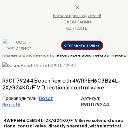
close
Каталог производителей
О КОМПАНИИ
КОНТАКТЫ
ОТПРАВИТЬ ЗАЯВКУ
Главная
Bosch Rexroth
R901179244 Bosch Rexroth 4WRPEH
R901179244 Bosch Rexroth 4WRPEH6C3B24L-
2X/G24K0/F1V Directional control valve
Производитель:
Bosch
Артикул:
Rexroth
R901179244
4WRPEH 6 C3B24L-2X/G24K0/F1V Servo solenoid direc
tional control valve, directly operated, with electrical