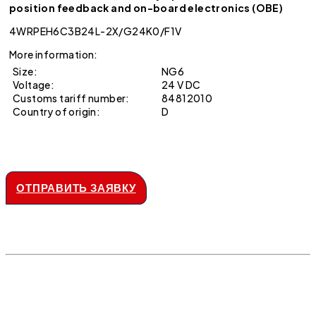
position feedback and on-board electronics (OBE)
4WRPEH6C3B24L-2X/G24K0/F1V
More information:
Size:
NG6
Voltage:
24 V DC
Customs tariff number:
84812010
Country of origin:
D
ОТПРАВИТЬ ЗАЯВКУ