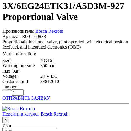
3X/6EG24ETK31/A5D3M-927
Proportional Valve
Производитель:
Bosch Rexroth
Артикул: R901160838
Proportional directional valve, pilot operated, with electrical position
feedback and integrated electronics (OBE)
More information:
Size:
NG16
Working pressure
350 bar
max. bar:
Voltage:
24 V DC
Customs tariff
84812010
number:
ОТПРАВИТЬ ЗАЯВКУ
Перейти в каталог Bosch Rexroth
×
Имя