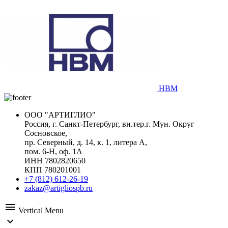
HBM
ООО "АРТИГЛИО"
Россия, г. Санкт-Петербург, вн.тер.г. Мун. Округ
Сосновское,
пр. Северный, д. 14, к. 1, литера А,
пом. 6-Н, оф. 1А
ИНН 7802820650
КПП 780201001
+7 (812) 612-26-19
zakaz@artigliospb.ru
menu
Vertical Menu
expand_more