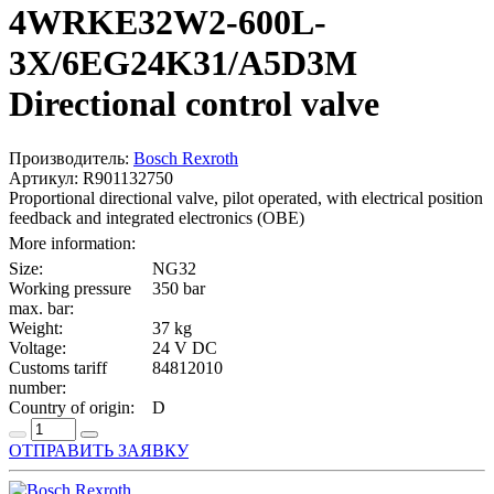
4WRKE32W2-600L-
3X/6EG24K31/A5D3M
Directional control valve
Производитель:
Bosch Rexroth
Артикул: R901132750
Proportional directional valve, pilot operated, with electrical position
feedback and integrated electronics (OBE)
More information:
Size:
NG32
Working pressure
350 bar
max. bar:
Weight:
37 kg
Voltage:
24 V DC
Customs tariff
84812010
number:
Country of origin:
D
ОТПРАВИТЬ ЗАЯВКУ