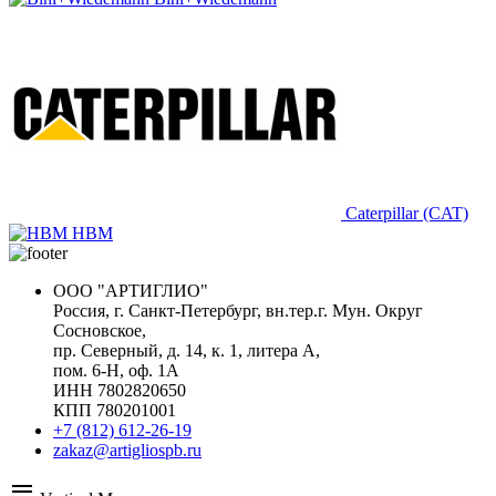
Caterpillar (CAT)
HBM
ООО "АРТИГЛИО"
Россия, г. Санкт-Петербург, вн.тер.г. Мун. Округ
Сосновское,
пр. Северный, д. 14, к. 1, литера А,
пом. 6-Н, оф. 1А
ИНН 7802820650
КПП 780201001
+7 (812) 612-26-19
zakaz@artigliospb.ru
menu