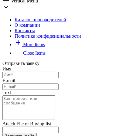
Vertical Menu
expand_more
Каталог производителей
О компании
Контакты
Политика конфиденциальности
add
More Items
remove
Close Items
Отправить заявку
Имя
E-mail
Text
Attach File or Buying list