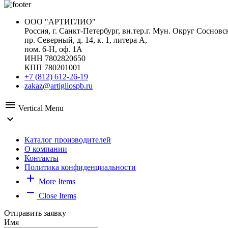
ООО "АРТИГЛИО"
Россия, г. Санкт-Петербург, вн.тер.г. Мун. Округ Сосновс
пр. Северный, д. 14, к. 1, литера А,
пом. 6-Н, оф. 1А
ИНН 7802820650
КПП 780201001
+7 (812) 612-26-19
zakaz@artigliospb.ru
menu
Vertical Menu
expand_more
Каталог производителей
О компании
Контакты
Политика конфиденциальности
add
More Items
remove
Close Items
Отправить заявку
Имя