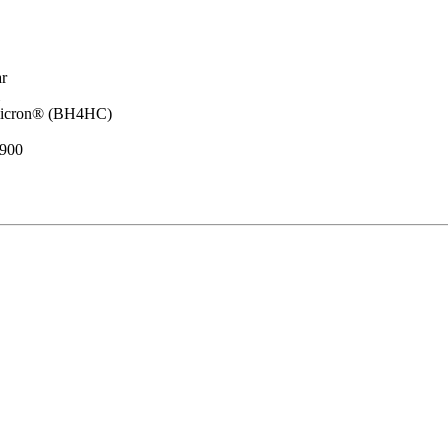
ar
icron® (BH4HC)
900