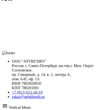
ООО "АРТИГЛИО"
Россия, г. Санкт-Петербург, вн.тер.г. Мун. Округ
Сосновское,
пр. Северный, д. 14, к. 1, литера А,
пом. 6-Н, оф. 1А
ИНН 7802820650
КПП 780201001
+7 (812) 612-26-19
zakaz@artigliospb.ru
menu
Vertical Menu