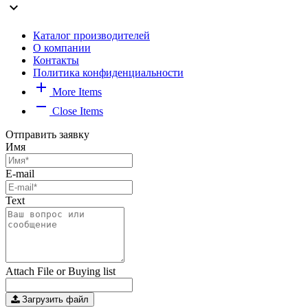
expand_more
Каталог производителей
О компании
Контакты
Политика конфиденциальности
add
More Items
remove
Close Items
Отправить заявку
Имя
E-mail
Text
Attach File or Buying list
Загрузить файл