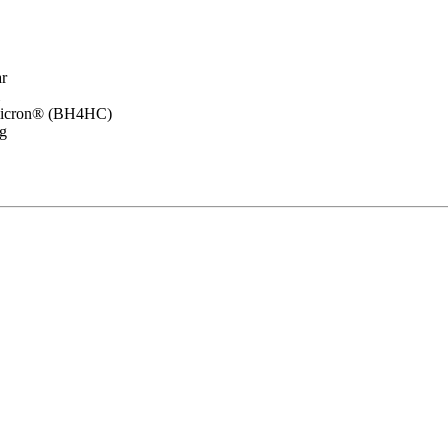
ar
icron® (BH4HC)
kg