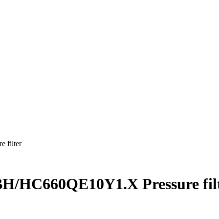
filter
H/HC660QE10Y1.X Pressure fil