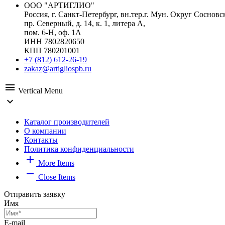
ООО "АРТИГЛИО"
Россия, г. Санкт-Петербург, вн.тер.г. Мун. Округ Сосновс
пр. Северный, д. 14, к. 1, литера А,
пом. 6-Н, оф. 1А
ИНН 7802820650
КПП 780201001
+7 (812) 612-26-19
zakaz@artigliospb.ru
menu
Vertical Menu
expand_more
Каталог производителей
О компании
Контакты
Политика конфиденциальности
add
More Items
remove
Close Items
Отправить заявку
Имя
E-mail