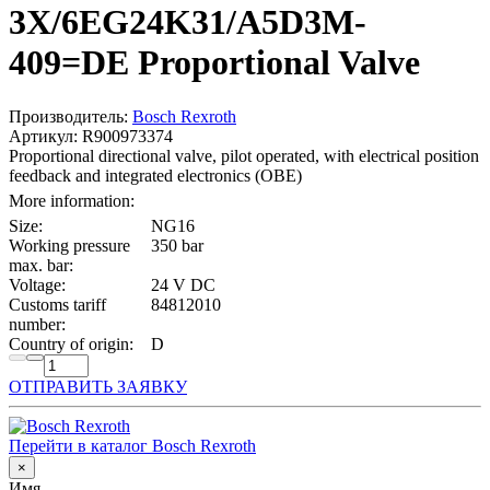
3X/6EG24K31/A5D3M-
409=DE Proportional Valve
Производитель:
Bosch Rexroth
Артикул: R900973374
Proportional directional valve, pilot operated, with electrical position
feedback and integrated electronics (OBE)
More information:
Size:
NG16
Working pressure
350 bar
max. bar:
Voltage:
24 V DC
Customs tariff
84812010
number:
Country of origin:
D
ОТПРАВИТЬ ЗАЯВКУ
Перейти в каталог Bosch Rexroth
×
Имя