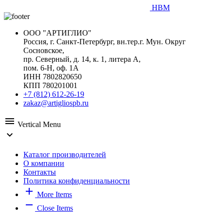
HBM
ООО "АРТИГЛИО"
Россия, г. Санкт-Петербург, вн.тер.г. Мун. Округ
Сосновское,
пр. Северный, д. 14, к. 1, литера А,
пом. 6-Н, оф. 1А
ИНН 7802820650
КПП 780201001
+7 (812) 612-26-19
zakaz@artigliospb.ru
menu
Vertical Menu
expand_more
Каталог производителей
О компании
Контакты
Политика конфиденциальности
add
More Items
remove
Close Items