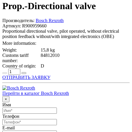
Prop.-Directional valve
Производитель:
Bosch Rexroth
Артикул: R900959660
Proportional directional valve, pilot operated, without electrical
position feedback without/with integrated electronics (OBE)
More information:
Weight:
15,8 kg
Customs tariff
84812010
number:
Country of origin:
D
ОТПРАВИТЬ ЗАЯВКУ
Перейти в каталог Bosch Rexroth
×
Имя
Телефон
E-mail