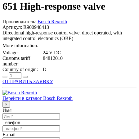
651 High-response valve
Производитель:
Bosch Rexroth
Артикул: R900948413
Directional high-response control valve, direct operated, with
integrated control electronics (OBE)
More information:
Voltage:
24 V DC
Customs tariff
84812010
number:
Country of origin:
D
ОТПРАВИТЬ ЗАЯВКУ
Перейти в каталог Bosch Rexroth
×
Имя
Телефон
E-mail