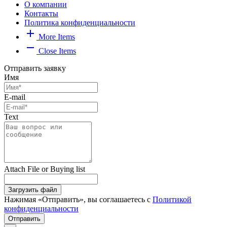
О компании
Контакты
Политика конфиденциальности
add
More Items
remove
Close Items
Отправить заявку
Имя
E-mail
Text
Attach File or Buying list
Загрузить файл
Нажимая «Отправить», вы соглашаетесь с
Политикой
конфиденциальности
Отправить