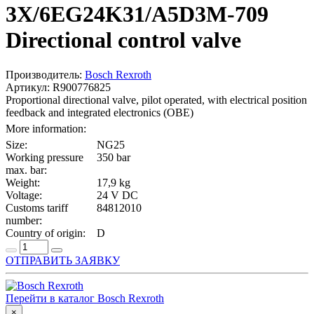
3X/6EG24K31/A5D3M-709
Directional control valve
Производитель:
Bosch Rexroth
Артикул: R900776825
Proportional directional valve, pilot operated, with electrical position
feedback and integrated electronics (OBE)
More information:
Size:
NG25
Working pressure
350 bar
max. bar:
Weight:
17,9 kg
Voltage:
24 V DC
Customs tariff
84812010
number:
Country of origin:
D
ОТПРАВИТЬ ЗАЯВКУ
Перейти в каталог Bosch Rexroth
×