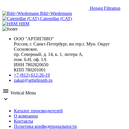
Hengst Filtration
Bihl+Wiedemann
Caterpillar (CAT)
HBM
ООО "АРТИГЛИО"
Россия, г. Санкт-Петербург, вн.тер.г. Мун. Округ
Сосновское,
пр. Северный, д. 14, к. 1, литера А,
пом. 6-Н, оф. 1А
ИНН 7802820650
КПП 780201001
+7 (812) 612-26-19
zakaz@artigliospb.ru
menu
Vertical Menu
expand_more
Каталог производителей
О компании
Контакты
Политика конфиденциальности