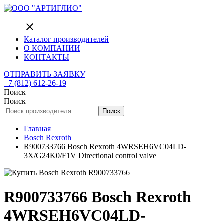
close
Каталог производителей
О КОМПАНИИ
КОНТАКТЫ
ОТПРАВИТЬ ЗАЯВКУ
+7 (812) 612-26-19
Поиск
Поиск
Поиск
Главная
Bosch Rexroth
R900733766 Bosch Rexroth 4WRSEH6VC04LD-
3X/G24K0/F1V Directional control valve
R900733766 Bosch Rexroth
4WRSEH6VC04LD-