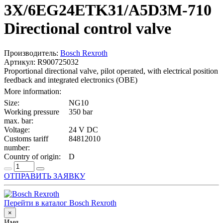
3X/6EG24ETK31/A5D3M-710
Directional control valve
Производитель:
Bosch Rexroth
Артикул: R900725032
Proportional directional valve, pilot operated, with electrical position
feedback and integrated electronics (OBE)
More information:
Size:
NG10
Working pressure
350 bar
max. bar:
Voltage:
24 V DC
Customs tariff
84812010
number:
Country of origin:
D
ОТПРАВИТЬ ЗАЯВКУ
Перейти в каталог Bosch Rexroth
×
Имя