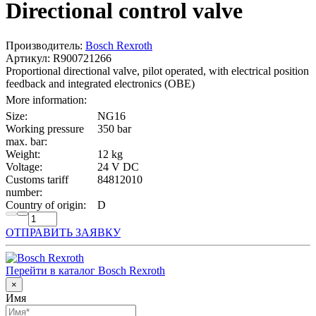
Directional control valve
Производитель:
Bosch Rexroth
Артикул: R900721266
Proportional directional valve, pilot operated, with electrical position
feedback and integrated electronics (OBE)
More information:
Size:
NG16
Working pressure
350 bar
max. bar:
Weight:
12 kg
Voltage:
24 V DC
Customs tariff
84812010
number:
Country of origin:
D
ОТПРАВИТЬ ЗАЯВКУ
Перейти в каталог Bosch Rexroth
×
Имя