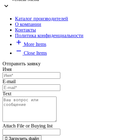
expand_more
Каталог производителей
О компании
Контакты
Политика конфиденциальности
add
More Items
remove
Close Items
Отправить заявку
Имя
E-mail
Text
Attach File or Buying list
Загрузить файл