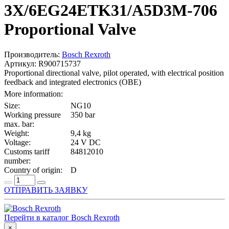
3X/6EG24ETK31/A5D3M-706
Proportional Valve
Производитель:
Bosch Rexroth
Артикул: R900715737
Proportional directional valve, pilot operated, with electrical position
feedback and integrated electronics (OBE)
More information:
Size:
NG10
Working pressure
350 bar
max. bar:
Weight:
9,4 kg
Voltage:
24 V DC
Customs tariff
84812010
number:
Country of origin:
D
ОТПРАВИТЬ ЗАЯВКУ
Перейти в каталог Bosch Rexroth
×