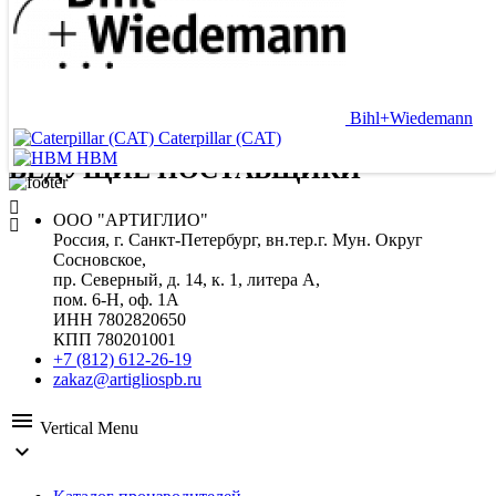
Bihl+Wiedemann
Caterpillar (CAT)
HBM
ВЕДУЩИЕ ПОСТАВЩИКИ
ООО "АРТИГЛИО"
Россия, г. Санкт-Петербург, вн.тер.г. Мун. Округ
Сосновское,
пр. Северный, д. 14, к. 1, литера А,
пом. 6-Н, оф. 1А
ИНН 7802820650
КПП 780201001
+7 (812) 612-26-19
zakaz@artigliospb.ru
menu
Vertical Menu
expand_more