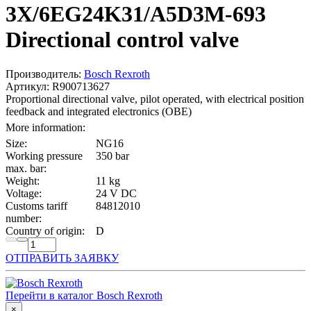
3X/6EG24K31/A5D3M-693
Directional control valve
Производитель:
Bosch Rexroth
Артикул: R900713627
Proportional directional valve, pilot operated, with electrical position
feedback and integrated electronics (OBE)
More information:
Size:
NG16
Working pressure
350 bar
max. bar:
Weight:
11 kg
Voltage:
24 V DC
Customs tariff
84812010
number:
Country of origin:
D
ОТПРАВИТЬ ЗАЯВКУ
Перейти в каталог Bosch Rexroth
×