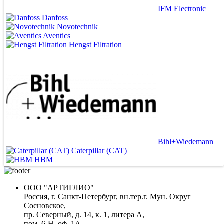
IFM Electronic
Danfoss
Novotechnik
Aventics
Hengst Filtration
Bihl+Wiedemann
Caterpillar (CAT)
ВЕДУЩИЕ ПОСТАВЩИКИ
HBM
ООО "АРТИГЛИО"
Россия, г. Санкт-Петербург, вн.тер.г. Мун. Округ
Сосновское,
пр. Северный, д. 14, к. 1, литера А,
пом. 6-Н, оф. 1А