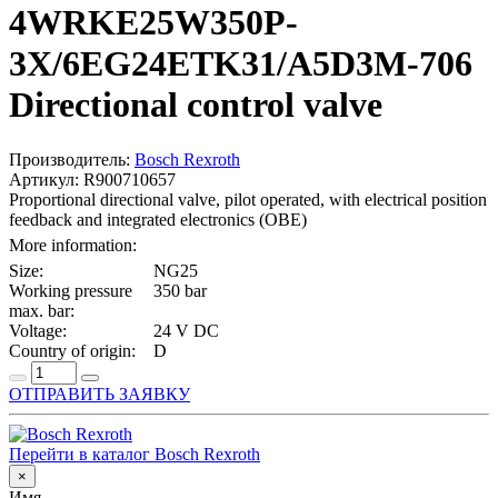
4WRKE25W350P-
3X/6EG24ETK31/A5D3M-706
Directional control valve
Производитель:
Bosch Rexroth
Артикул: R900710657
Proportional directional valve, pilot operated, with electrical position
feedback and integrated electronics (OBE)
More information:
Size:
NG25
Working pressure
350 bar
max. bar:
Voltage:
24 V DC
Country of origin:
D
ОТПРАВИТЬ ЗАЯВКУ
Перейти в каталог Bosch Rexroth
×
Имя