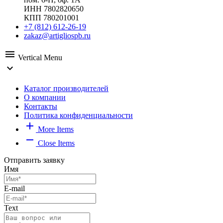
ИНН 7802820650
КПП 780201001
+7 (812) 612-26-19
zakaz@artigliospb.ru
menu
Vertical Menu
expand_more
Каталог производителей
О компании
Контакты
Политика конфиденциальности
add
More Items
remove
Close Items
Отправить заявку
Имя
E-mail
Text