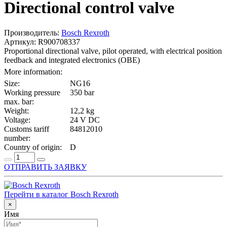
Directional control valve
Производитель:
Bosch Rexroth
Артикул: R900708337
Proportional directional valve, pilot operated, with electrical position
feedback and integrated electronics (OBE)
More information:
Size:
NG16
Working pressure
350 bar
max. bar:
Weight:
12,2 kg
Voltage:
24 V DC
Customs tariff
84812010
number:
Country of origin:
D
ОТПРАВИТЬ ЗАЯВКУ
Перейти в каталог Bosch Rexroth
×
Имя