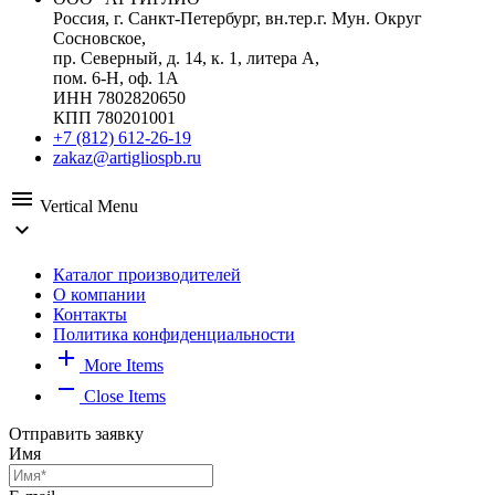
Россия, г. Санкт-Петербург, вн.тер.г. Мун. Округ
Сосновское,
пр. Северный, д. 14, к. 1, литера А,
пом. 6-Н, оф. 1А
ИНН 7802820650
КПП 780201001
+7 (812) 612-26-19
zakaz@artigliospb.ru
menu
Vertical Menu
expand_more
Каталог производителей
О компании
Контакты
Политика конфиденциальности
add
More Items
remove
Close Items
Отправить заявку
Имя