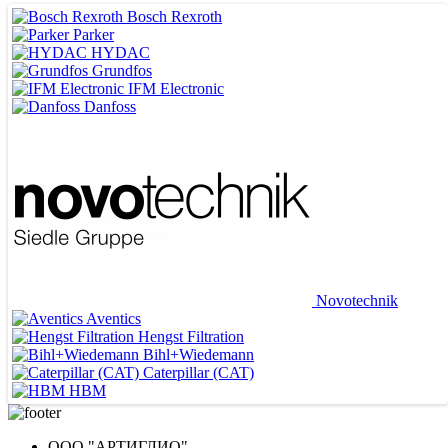
Bosch Rexroth
Parker
HYDAC
Grundfos
IFM Electronic
Danfoss
Novotechnik
Aventics
Hengst Filtration
Bihl+Wiedemann
ВЕДУЩИЕ ПОСТАВЩИКИ
Caterpillar (CAT)
HBM
ООО "АРТИГЛИО"