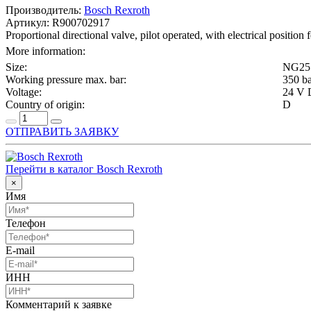
Производитель:
Bosch Rexroth
Артикул: R900702917
Proportional directional valve, pilot operated, with electrical positio
More information:
Size:
NG25
Working pressure max. bar:
350 b
Voltage:
24 V
Country of origin:
D
ОТПРАВИТЬ ЗАЯВКУ
Перейти в каталог Bosch Rexroth
×
Имя
Телефон
E-mail
ИНН
Комментарий к заявке