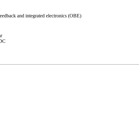
n feedback and integrated electronics (OBE)
ar
 DC