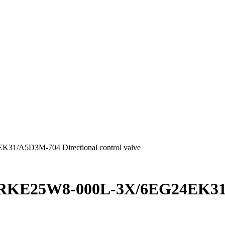
1/A5D3M-704 Directional control valve
WRKE25W8-000L-3X/6EG24EK31/