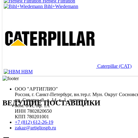
Hengst Filtration
Bihl+Wiedemann
Caterpillar (CAT)
HBM
ООО "АРТИГЛИО"
Россия, г. Санкт-Петербург, вн.тер.г. Мун. Округ Сосновс
пр. Северный, д. 14, к. 1, литера А,
ВЕДУЩИЕ ПОСТАВЩИКИ
пом. 6-Н, оф. 1А
ИНН 7802820650
КПП 780201001
+7 (812) 612-26-19
zakaz@artigliospb.ru