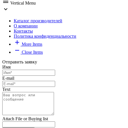
menu
Vertical Menu
expand_more
Каталог производителей
О компании
Контакты
Политика конфиденциальности
add
More Items
remove
Close Items
Отправить заявку
Имя
E-mail
Text
Attach File or Buying list