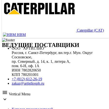
Caterpillar (CAT)
HBM
ВЕДУЩИЕ ПОСТАВЩИКИ
ООО "АРТИГЛИО"
Россия, г. Санкт-Петербург, вн.тер.г. Мун. Округ
Сосновское,
пр. Северный, д. 14, к. 1, литера А,
пом. 6-Н, оф. 1А
ИНН 7802820650
КПП 780201001
+7 (812) 612-26-19
zakaz@artigliospb.ru
menu
Vertical Menu
expand_more