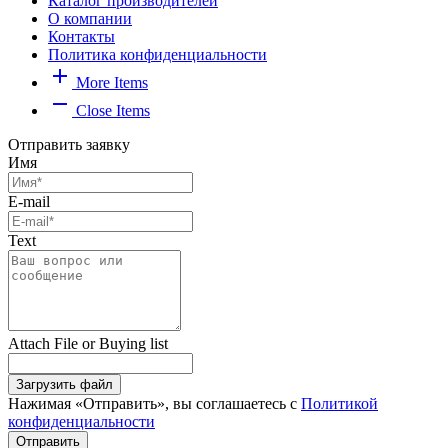
Каталог производителей
О компании
Контакты
Политика конфиденциальности
add
More Items
remove
Close Items
Отправить заявку
Имя
E-mail
Text
Attach File or Buying list
Загрузить файл
Нажимая «Отправить», вы соглашаетесь с
Политикой
конфиденциальности
Отправить