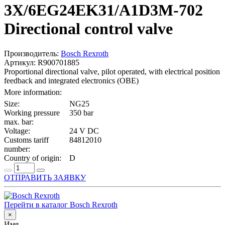
3X/6EG24EK31/A1D3M-702
Directional control valve
Производитель:
Bosch Rexroth
Артикул: R900701885
Proportional directional valve, pilot operated, with electrical position
feedback and integrated electronics (OBE)
More information:
Size:
NG25
Working pressure
350 bar
max. bar:
Voltage:
24 V DC
Customs tariff
84812010
number:
Country of origin:
D
ОТПРАВИТЬ ЗАЯВКУ
Перейти в каталог Bosch Rexroth
×
Имя