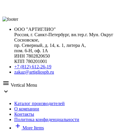
ООО "АРТИГЛИО"
Россия, г. Санкт-Петербург, вн.тер.г. Мун. Округ
Сосновское,
пр. Северный, д. 14, к. 1, литера А,
пом. 6-Н, оф. 1А
ИНН 7802820650
КПП 780201001
+7 (812) 612-26-19
zakaz@artigliospb.ru
menu
Vertical Menu
expand_more
Каталог производителей
О компании
Контакты
Политика конфиденциальности
add
More Items