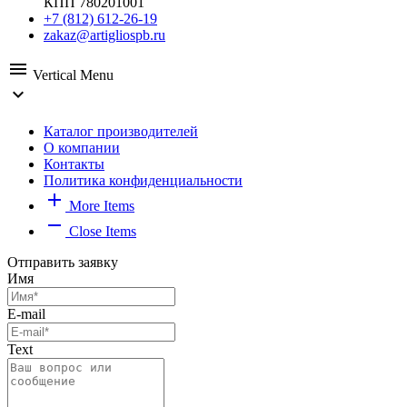
КПП 780201001
+7 (812) 612-26-19
zakaz@artigliospb.ru
menu
Vertical Menu
expand_more
Каталог производителей
О компании
Контакты
Политика конфиденциальности
add
More Items
remove
Close Items
Отправить заявку
Имя
E-mail
Text