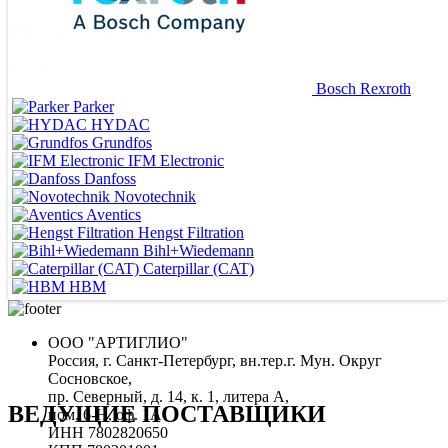
Bosch Rexroth
Parker
HYDAC
Grundfos
IFM Electronic
Danfoss
Novotechnik
Aventics
Hengst Filtration
Bihl+Wiedemann
Caterpillar (CAT)
HBM
ООО "АРТИГЛИО"
Россия, г. Санкт-Петербург, вн.тер.г. Мун. Округ
Сосновское,
пр. Северный, д. 14, к. 1, литера А,
ВЕДУЩИЕ ПОСТАВЩИКИ
пом. 6-Н, оф. 1А
ИНН 7802820650