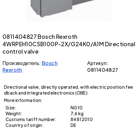
0811404827 Bosch Rexroth
4WRPEH10C5B100P-2X/G24K0/A1M Directional
control valve
Производитель:
Bosch
Артикул:
Rexroth
0811404827
Directional valve, directly operated, with electric position fee
dback and integrated electronics (OBE)
More information:
Size:
NG10
Weight:
7,6 kg
Customs tariff number:
84812010
Country of origin:
DE