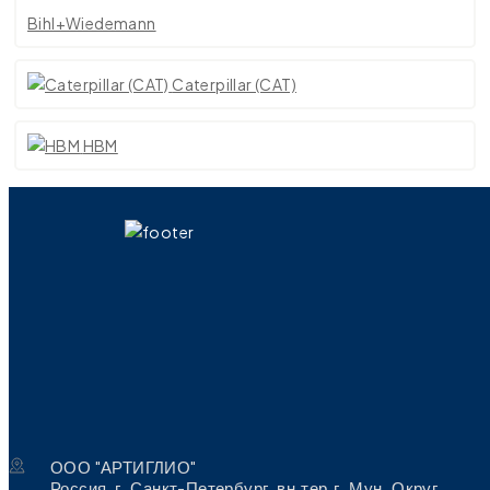
Bihl+Wiedemann
Caterpillar (CAT)
HBM
ООО "АРТИГЛИО"
Россия, г. Санкт-Петербург, вн.тер.г. Мун. Округ