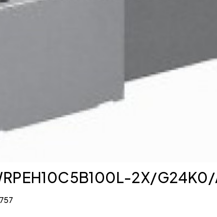
WRPEH10C5B100L-2X/G24K0/A1M 
4757