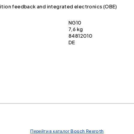
osition feedback and integrated electronics (OBE)
NG10
7,6 kg
84812010
DE
Перейти в каталог Bosch Rexroth