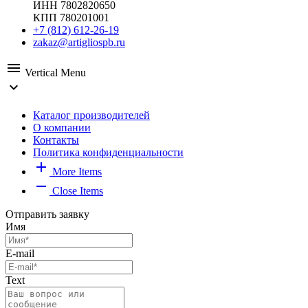
ИНН 7802820650
КПП 780201001
+7 (812) 612-26-19
zakaz@artigliospb.ru
menu
Vertical Menu
expand_more
Каталог производителей
О компании
Контакты
Политика конфиденциальности
add
More Items
remove
Close Items
Отправить заявку
Имя
E-mail
Text