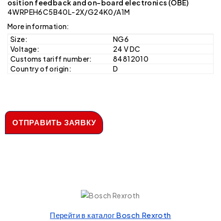
osition feedback and on-board electronics (OBE)
4WRPEH6C5B40L-2X/G24K0/A1M
More information:
Size:
NG6
Voltage:
24 V DC
Customs tariff number:
84812010
Country of origin:
D
ОТПРАВИТЬ ЗАЯВКУ
Перейти в каталог Bosch Rexroth