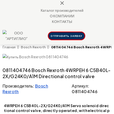
close
Каталог производителей
О КОМПАНИИ
КОНТАКТЫ
ОТПРАВИТЬ ЗАЯВКУ
0811404746 Bosch Rexroth 4WRPEH
Главная
Bosch Rexroth
0811404746 Bosch Rexroth 4WRPEH 6 C5B40L-
2X/G24K0/A1M Directional control valve
Производитель:
Bosch
Артикул:
Rexroth
0811404746
4WRPEH 6 C5B40L-2X/G24K0/A1M Servo solenoid direc
tional control valve, directly operated, with electrical p