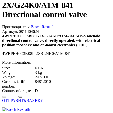
2X/G24K0/A1M-841
Directional control valve
Производитель:
Bosch Rexroth
Артикул: 0811404624
4WRPEH 6 C3B08L-2X/G24K0/A1M-841 Servo solenoid
directional control valve, directly operated, with electrical
position feedback and on-board electronics (OBE)
4WRPEH6C3B08L-2X/G24K0/A1M-841
More information:
Size:
NG6
Weight:
3 kg
Voltage:
24 V DC
Customs tariff
84812010
number:
Country of origin:
D
ОТПРАВИТЬ ЗАЯВКУ