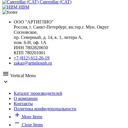
Caterpillar (CAT)
HBM
ООО "АРТИГЛИО"
Россия, г. Санкт-Петербург, вн.тер.г. Мун. Округ
Сосновское,
пр. Северный, д. 14, к. 1, литера А,
пом. 6-Н, оф. 1А
ИНН 7802820650
КПП 780201001
+7 (812) 612-26-19
zakaz@artigliospb.ru
menu
Vertical Menu
expand_more
Каталог производителей
О компании
Контакты
Политика конфиденциальности
add
More Items
remove
Close Items