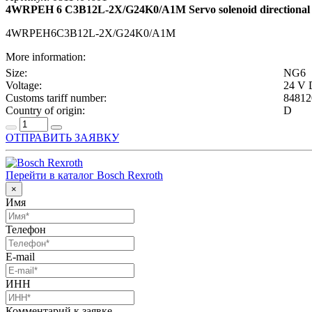
4WRPEH 6 C3B12L-2X/G24K0/A1M Servo solenoid directional contr
4WRPEH6C3B12L-2X/G24K0/A1M
More information:
Size:
NG6
Voltage:
24 V
Customs tariff number:
84812
Country of origin:
D
ОТПРАВИТЬ ЗАЯВКУ
Перейти в каталог Bosch Rexroth
×
Имя
Телефон
E-mail
ИНН
Комментарий к заявке