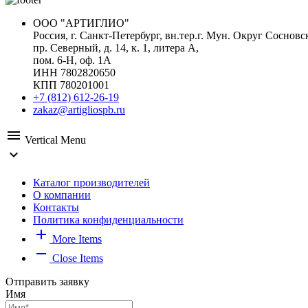
ООО "АРТИГЛИО"
Россия, г. Санкт-Петербург, вн.тер.г. Мун. Округ Сосновс
пр. Северный, д. 14, к. 1, литера А,
пом. 6-Н, оф. 1А
ИНН 7802820650
КПП 780201001
+7 (812) 612-26-19
zakaz@artigliospb.ru
menu
Vertical Menu
expand_more
Каталог производителей
О компании
Контакты
Политика конфиденциальности
add
More Items
remove
Close Items
Отправить заявку
Имя