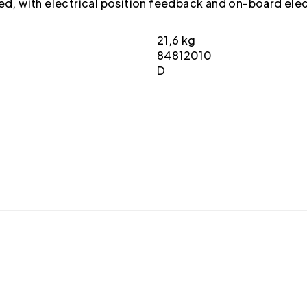
ted, with electrical position feedback and on-board ele
21,6 kg
84812010
D