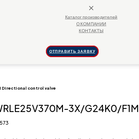
close
Каталог производителей
О КОМПАНИИ
КОНТАКТЫ
ОТПРАВИТЬ ЗАЯВКУ
rectional control valve
WRLE25V370M-3X/G24K0/F1M Dir
4573