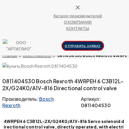
close
Каталог производителей
О КОМПАНИИ
КОНТАКТЫ
ОТПРАВИТЬ ЗАЯВКУ
Главная
Bosch Rexroth
0811404530 Bosch Rexroth 4WRPEH 
0811404530 Bosch Rexroth 4WRPEH 6 C3B12L-
2X/G24K0/A1V-816 Directional control valve
Производитель:
Bosch
Артикул:
Rexroth
0811404530
4WRPEH 6 C3B12L-2X/G24K0/A1V-816 Servo solenoid d
irectional control valve, directly operated, with electri