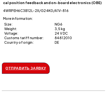
cal position feedback and on-board electronics (OBE)
4WRPEH6C3B12L-2X/G24K0/A1V-816
More information:
Size:
NG6
Weight:
3,5 kg
Voltage:
24 V DC
Customs tariff number:
84812010
Country of origin:
DE
ОТПРАВИТЬ ЗАЯВКУ