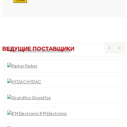
Close
ВЕДУЩИЕ ПОСТАВЩИКИ
Bosch Rexroth
Parker
HYDAC
Grundfos
IFM Electronic