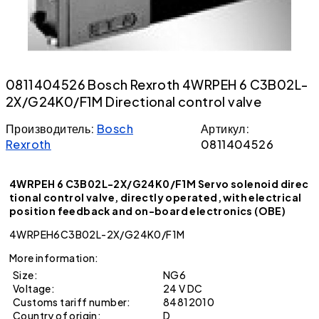
0811404526 Bosch Rexroth 4WRPEH 6 C3B02L-
2X/G24K0/F1M Directional control valve
Производитель:
Bosch
Артикул:
Rexroth
0811404526
4WRPEH 6 C3B02L-2X/G24K0/F1M Servo solenoid direc
tional control valve, directly operated, with electrical
position feedback and on-board electronics (OBE)
4WRPEH6C3B02L-2X/G24K0/F1M
More information:
Size:
NG6
Voltage:
24 V DC
Customs tariff number:
84812010
Country of origin:
D