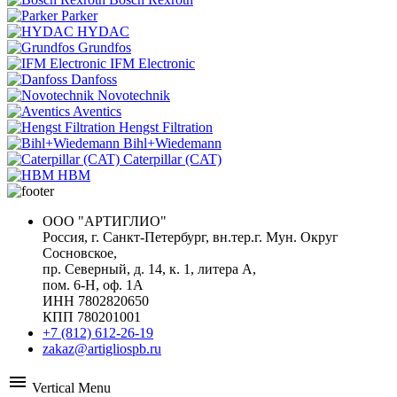
Parker
HYDAC
Grundfos
IFM Electronic
Danfoss
Novotechnik
Aventics
Hengst Filtration
Bihl+Wiedemann
Caterpillar (CAT)
HBM
ООО "АРТИГЛИО"
Россия, г. Санкт-Петербург, вн.тер.г. Мун. Округ
Сосновское,
пр. Северный, д. 14, к. 1, литера А,
пом. 6-Н, оф. 1А
ИНН 7802820650
КПП 780201001
+7 (812) 612-26-19
zakaz@artigliospb.ru
menu
Vertical Menu