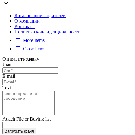
expand_more
Каталог производителей
О компании
Контакты
Политика конфиденциальности
add
More Items
remove
Close Items
Отправить заявку
Имя
E-mail
Text
Attach File or Buying list
Загрузить файл